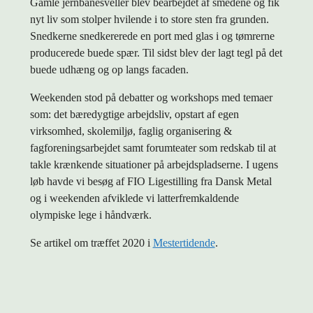
Gamle jernbanesveller blev bearbejdet af smedene og fik
nyt liv som stolper hvilende i to store sten fra grunden.
Snedkerne snedkererede en port med glas i og tømrerne
producerede buede spær. Til sidst blev der lagt tegl på det
buede udhæng og op langs facaden.
Weekenden stod på debatter og workshops med temaer
som: det bæredygtige arbejdsliv, opstart af egen
virksomhed, skolemiljø, faglig organisering &
fagforeningsarbejdet samt forumteater som redskab til at
takle krænkende situationer på arbejdspladserne. I ugens
løb havde vi besøg af FIO Ligestilling fra Dansk Metal
og i weekenden afviklede vi latterfremkaldende
olympiske lege i håndværk.
Se artikel om træffet 2020 i
Mestertidende
.